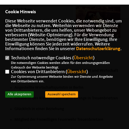
Persönliches:
Cookie Hinweis
Diese Webseite verwendet Cookies, die notwendig sind, um
Geboren am 28. März 1981 in
die Webseite zu nutzen. Weiterhin verwenden wir Dienste
der Lutherstadt Wittenberg
von Drittanbietern, die uns helfen, unser Webangebot zu
verbessern (Website-Optmierung). Für die Verwendung
wohnhaft in Treuenbrietzen
bestimmter Dienste, benötigen wir Ihre Einwilligung. Ihre
Einwilligung können Sie jederzeit widerrufen. Weitere
Informationen finden Sie in unserer
Datenschutzerklärung
.
evangelisch
Technisch notwendige Cookies (
Übersicht
)
2000 Abitur am Gymnasium in Treuenbrietzen
Die notwendigen Cookies werden allein für den ordnungsgemäßen
Gebrauch der Webseite benötigt.
2000-2007 Studium der Rechtswissenschaft und Wirtschaft
Cookies von Drittanbietern (
Übersicht
)
in Berlin
Zur Optimierung unserer Webseite binden wir Dienste und Angebote
von Drittanbietern ein.
Angestellte Wirtschaftsjuristin in Berlin
Alle akzeptieren
Auswahl speichern
Inhaberin des Kleinen Ladencafés Orange in Treuenbrietzen
Glücklich in einer Beziehung
Mitglied der Freiwilligen Feuerwehr Treuenbrietzen